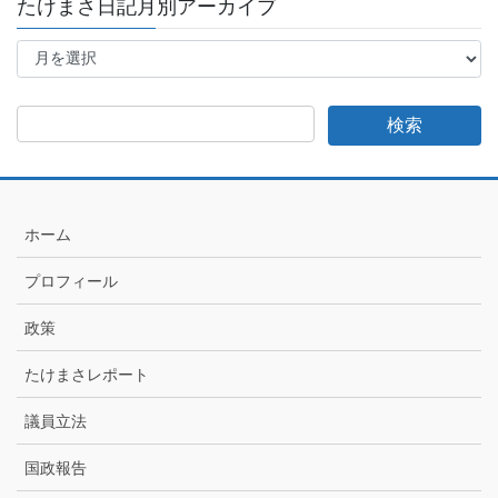
たけまさ日記月別アーカイブ
た
け
ま
さ
日
記
月
別
ア
ホーム
ー
カ
プロフィール
イ
ブ
政策
たけまさレポート
議員立法
国政報告