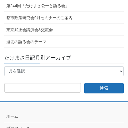
第244回「たけまさ公一と語る会」
都市政策研究会9月セミナーのご案内
東京武正会講演会&交流会
過去の語る会のテーマ
たけまさ日記月別アーカイブ
た
け
ま
さ
日
記
月
別
ア
ホーム
ー
カ