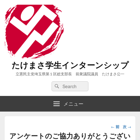
たけまさ学生インターンシップ
立憲民主党埼玉県第１区総支部長 前衆議院議員 たけまさ公一
Search
Search
for:
メニュー
投
←
前
次
→
稿
アンケートのご協力ありがとうござい
ナ