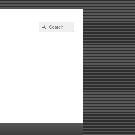
Search
Search
for: