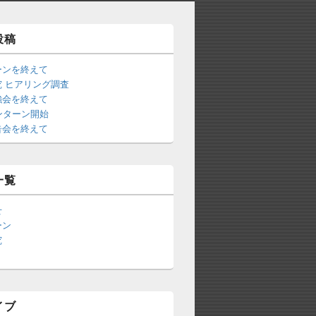
投稿
ーンを終えて
 ヒアリング調査
強会を終えて
ンターン開始
告会を終えて
一覧
せ
ーン
究
イブ