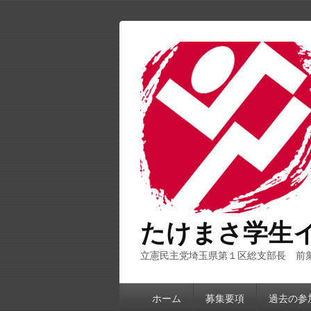
たけまさ学生
立憲民主党埼玉県第１区総支部長 前
第
ホーム
募集要項
過去の参
1