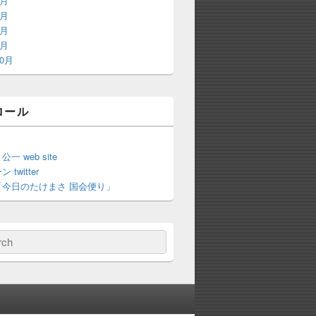
8月
9月
8月
3月
10月
ロール
一 web site
twitter
「今日のたけまさ 国会便り」
ch