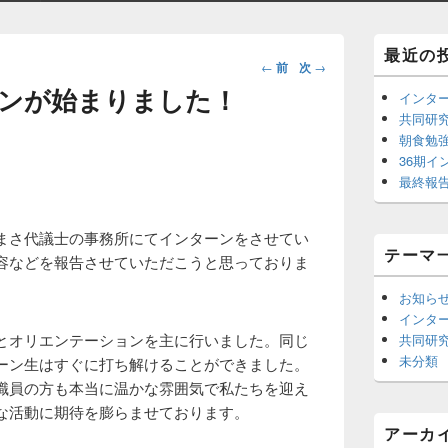
Primary
最近の
投
Sidebar
←
前
次
→
Widget
稿
ンが始まりました！
インタ
Area
ナ
共同研究
ビ
朝食勉
ゲ
36期イ
最終報
ー
シ
ョ
まさ代議士の事務所にてインターンをさせてい
テーマ
ン
容などを報告させていただこうと思っておりま
。
お知ら
インタ
とオリエンテーションを主に行いました。同じ
共同研
未分類
ーン生はすぐに打ち解けることができました。
職員の方も本当に温かな雰囲気で私たちを迎え
な活動に期待を膨らませております。
アーカ